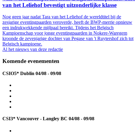
van het Leliehof bevestigt uitzonderlijke klasse
Nog geen jaar nadat Tara van het Leliehof de wereldtitel bij de
zesjarige eventingpaarden veroverde, heeft de BWP-merrie opnieuw
een indrukwekkende mijlpaal bereikt. Tijdens het Belgisch
Kampioenschap voor jonge eventingpaarden in Nokere-Waregem
kroonde de zevenjarige dochter van Pegase van 't Ruytershof zich tot
Belgisch kampioene.
Al het nieuws van deze redactie
Komende evenementen
CSIO5* Dublin
04/08 - 09/08
CSI3* Vancouver - Langley BC
04/08 - 09/08