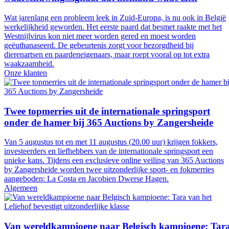
Wat jarenlang een probleem leek in Zuid-Europa, is nu ook in België
werkelijkheid geworden. Het eerste paard dat besmet raakte met het
Westnijlvirus kon niet meer worden gered en moest worden
geëuthanaseerd. De gebeurtenis zorgt voor bezorgdheid bij
dierenartsen en paardeneigenaars, maar roept vooral op tot extra
waakzaamheid.
Onze klanten
Twee topmerries uit de internationale springsport
onder de hamer bij 365 Auctions by Zangersheide
Van 5 augustus tot en met 11 augustus (20.00 uur) krijgen fokkers,
investeerders en liefhebbers van de internationale springsport een
unieke kans. Tijdens een exclusieve online veiling van 365 Auctions
by Zangersheide worden twee uitzonderlijke sport- en fokmerries
aangeboden: La Costa en Jacobien Dwerse Hagen.
Algemeen
Van wereldkampioene naar Belgisch kampioene: Tar