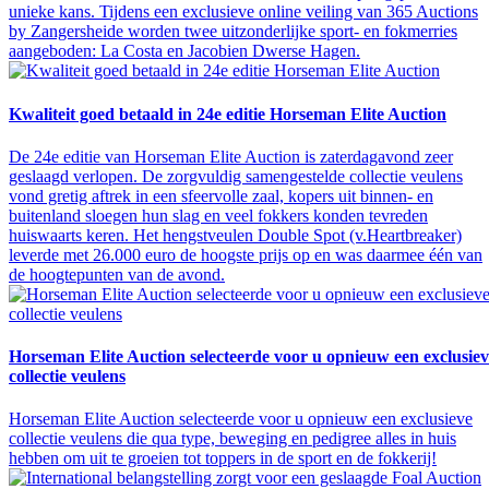
unieke kans. Tijdens een exclusieve online veiling van 365 Auctions
by Zangersheide worden twee uitzonderlijke sport- en fokmerries
aangeboden: La Costa en Jacobien Dwerse Hagen.
Kwaliteit goed betaald in 24e editie Horseman Elite Auction
De 24e editie van Horseman Elite Auction is zaterdagavond zeer
geslaagd verlopen. De zorgvuldig samengestelde collectie veulens
vond gretig aftrek in een sfeervolle zaal, kopers uit binnen- en
buitenland sloegen hun slag en veel fokkers konden tevreden
huiswaarts keren. Het hengstveulen Double Spot (v.Heartbreaker)
leverde met 26.000 euro de hoogste prijs op en was daarmee één van
de hoogtepunten van de avond.
Horseman Elite Auction selecteerde voor u opnieuw een exclusie
collectie veulens
Horseman Elite Auction selecteerde voor u opnieuw een exclusieve
collectie veulens die qua type, beweging en pedigree alles in huis
hebben om uit te groeien tot toppers in de sport en de fokkerij!