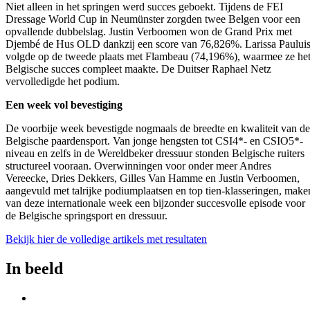
Niet alleen in het springen werd succes geboekt. Tijdens de FEI
Dressage World Cup in Neumünster zorgden twee Belgen voor een
opvallende dubbelslag. Justin Verboomen won de Grand Prix met
Djembé de Hus OLD dankzij een score van 76,826%. Larissa Paului
volgde op de tweede plaats met Flambeau (74,196%), waarmee ze he
Belgische succes compleet maakte. De Duitser Raphael Netz
vervolledigde het podium.
Een week vol bevestiging
De voorbije week bevestigde nogmaals de breedte en kwaliteit van de
Belgische paardensport. Van jonge hengsten tot CSI4*- en CSIO5*-
niveau en zelfs in de Wereldbeker dressuur stonden Belgische ruiters
structureel vooraan. Overwinningen voor onder meer Andres
Vereecke, Dries Dekkers, Gilles Van Hamme en Justin Verboomen,
aangevuld met talrijke podiumplaatsen en top tien-klasseringen, make
van deze internationale week een bijzonder succesvolle episode voor
de Belgische springsport en dressuur.
Bekijk hier de volledige artikels met resultaten
In beeld