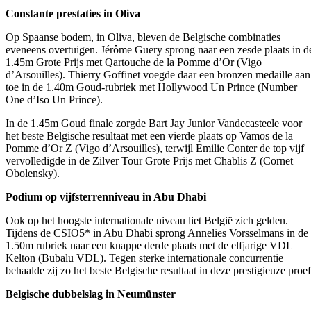
Constante prestaties in Oliva
Op Spaanse bodem, in Oliva, bleven de Belgische combinaties
eveneens overtuigen. Jérôme Guery sprong naar een zesde plaats in d
1.45m Grote Prijs met Qartouche de la Pomme d’Or (Vigo
d’Arsouilles). Thierry Goffinet voegde daar een bronzen medaille aan
toe in de 1.40m Goud-rubriek met Hollywood Un Prince (Number
One d’Iso Un Prince).
In de 1.45m Goud finale zorgde Bart Jay Junior Vandecasteele voor
het beste Belgische resultaat met een vierde plaats op Vamos de la
Pomme d’Or Z (Vigo d’Arsouilles), terwijl Emilie Conter de top vijf
vervolledigde in de Zilver Tour Grote Prijs met Chablis Z (Cornet
Obolensky).
Podium op vijfsterrenniveau in Abu Dhabi
Ook op het hoogste internationale niveau liet België zich gelden.
Tijdens de CSIO5* in Abu Dhabi sprong Annelies Vorsselmans in de
1.50m rubriek naar een knappe derde plaats met de elfjarige VDL
Kelton (Bubalu VDL). Tegen sterke internationale concurrentie
behaalde zij zo het beste Belgische resultaat in deze prestigieuze proef
Belgische dubbelslag in Neumünster