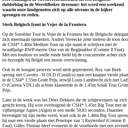
dubbelslag in de Wereldbeker dressuur: het werd een weekend
waarin onze landgenoten zich op alle niveaus in de kijker
sprongen en reden.
Sterk Belgisch front in Vejer de la Frontera
Op de Sunshine Tour in Vejer de la Frontera liet de Belgische delegat
zich meermaals opmerken. Andres Vereecke zette meteen de toon doo
de CSI4* 1.40m Medium Tour op zijn naam te schrijven met de
twaalfjarige BWP-merrie Ona van de Begijnakker (Comme Il Faut).
Met een foutloze en snelle ronde hield hij de concurrentie achter zich
en bezorgde hij België een mooie overwinning.
Ook in de hoogste proeven werd sterk gepresteerd. Roy van Beek
sprong met Cavoiro - H OLD (Casallco) naar een knappe vierde plaat
in de CSI4* 1.55m Grote Prijs, terwijl Louis Lambrecht zich met Lad
O (Carrera VDL) als achtste klasseerde in de 1.45m Small Tour Grot
Prijs.
Later in de week was het Dries Dekkers die de schijnwerpers op zich
gericht kreeg. Hij won overtuigend de CSI4* 1.45m Big Tour met de
vijftienjarige Agnes (Algot) in een snelle 59,83 seconden. Daarmee
bevestigde hij zijn sterke vorm, want ook in de 1.40m Big Tour spron
hij naar een vierde plaats met Penelope van ’t Ruytershof (Comme Il
Faut). Gilles Thomas bleef eveneens in de voorhoede met een zevend