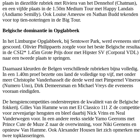
plaats in diezelfde rubriek met Riviera van het Dennehof (Chatman),
en een vijfde plaats in de 1.50m Medium Tour met Happy Landais
(Andiamo Semilly). Ook Louise Ameeuw en Nathan Budd tekenden
voor top tien-noteringen in de Big Tour.
Belgische dominantie in Opglabbeek
In het Limburgse Opglabbeek, bij Sentower Park, werd eveneens ster
gescoord. Olivier Philippaerts zorgde voor het beste Belgische resulta
in de CSI2* 1.45m Grote Prijs door met Hipster SV (Corporal VDL)
naar een tweede plaats te springen.
Daarnaast kleurden de Belgen verschillende rubrieken bijna volledig.
In een 1.40m proef bezette ons land de volledige top vijf, met onder
meer Christophe Vanderhasselt die derde werd met Pimpernel Vitsero
(Numero Uno), Dirk Demeersman en Michael Vreys die eveneens
vooraan eindigden.
De hengstencompetities onderstreepten de kwaliteit van de Belgische
fokkerij. Gilles Van Hamme won met El Classico 111 Z de competitie
voor zevenjarige hengsten en bleef daarbij Nick Vrins en Neal
Vanderwegen voor. In een andere reeks snelde Yarno Geeroms met
Prince Cute de Muze Z naar de overwinning, voor Niki Geenens en
opnieuw Van Hamme. Ook Alexander Housen liet zich opmerken me
twee topklasseringen.